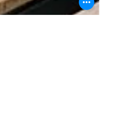
duartevitalbrito
28 de nov. de 2022
7 min de leitura
Desinformação