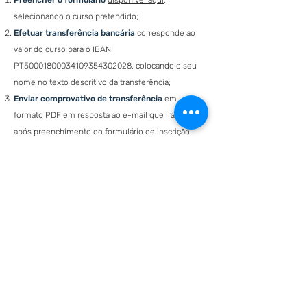
Preencher o formulário
disponível aqui
,
selecionando o curso pretendido;
Efetuar transferência bancária
corresponde ao
valor do curso para o IBAN
PT50001800034109354302028, colocando o seu
nome no texto descritivo da transferência;
Enviar comprovativo de transferência
em
formato PDF em resposta ao e-mail que irá receber
após preenchimento do formulário de inscrição
(caso não receba, confirme na sua pasta de
spam
e
envie o comprovativo para
geral@comunicacaoemsaude.pt
);
Disfrutar de uma experiência formativa
de
excelência.
Surgiu um imprevisto e não consigo
frequentar a formação, o que faço?
Caso surja algum imprevisto, poderá solicitar o o